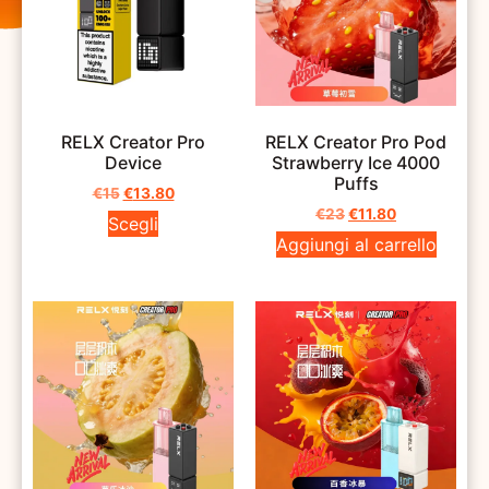
RELX Creator Pro
RELX Creator Pro Pod
Device
Strawberry Ice 4000
Puffs
€
15
€
13.80
€
23
€
11.80
Scegli
Aggiungi al carrello