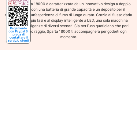
La RELX Sparta 18000 è caratterizzata da un innovativo design a doppio
scomparto con una batteria di grande capacità e un deposito per il
carburante per un’esperienza di fumo di lunga durata. Grazie al flusso d’aria
regolabile in più fasi e al display intelligente a LED, una sola macchina
soddisfa le esigenze di diversi scenari. Sia per l’uso quotidiano che per i
Pagamento
viaggi a lungo raggio, Sparta 18000 ti accompagnerà per goderti ogni
con Paypal Si
prega di
momento.
contattare il
servizio clienti
Relx Sparta 18000 Mint
€
40
€
20