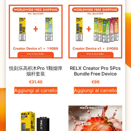
悦刻乐高积木Pro 1颗烟弹
RELX Creator Pro 5Pcs
烟杆套装
Bundle Free Device
€
31.40
€
99
Aggiungi al carrello
Aggiungi al carrello