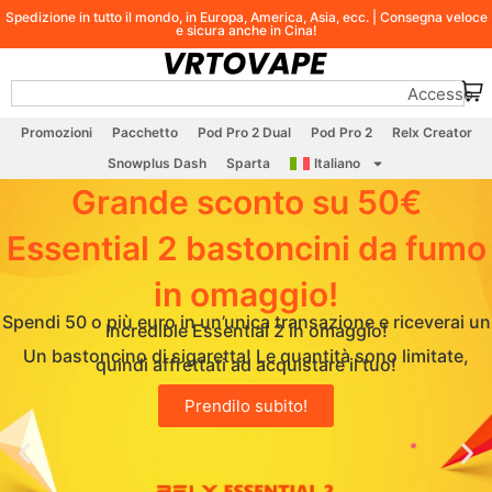
Spedizione in tutto il mondo, in Europa, America, Asia, ecc. | Consegna veloce
e sicura anche in Cina!
Accesso
Promozioni
Pacchetto
Pod Pro 2 Dual
Pod Pro 2
Relx Creator
Snowplus Dash
Sparta
Italiano
Grande sconto su 50€
Essential 2 bastoncini da fumo
in omaggio!
Spendi 50 o più euro in un’unica transazione e riceverai un
Incredible Essential 2 in omaggio!
Un bastoncino di sigaretta! Le quantità sono limitate,
quindi affrettati ad acquistare il tuo!
Prendilo subito!