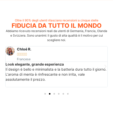
Oltre il 90% degli utenti rilasciano recensioni a cinque stelle
FIDUCIA DA TUTTO IL MONDO
Abbiamo ricevuto recensioni reali da utenti di Germania, Francia, Olanda
e Svizzera. Sono unanimi: il gusto di alta qualità è il motivo per cui
scegliere noi.
Chloé R.





Francese
Look elegante, grande esperienza
G
a
Il design è bello e minimalista e la batteria dura tutto il giorno.
I
L'aroma di menta è rinfrescante e non irrita, vale
c
.
assolutamente il prezzo.
c