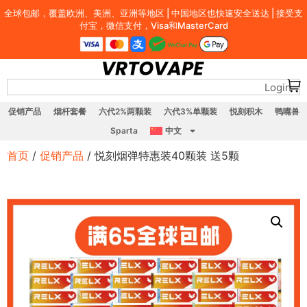
全球包邮，覆盖欧洲、美洲、亚洲等地区 | 中国地区也快速安全送达 | 接受支
付宝，微信支付，Visa和MasterCard
Login
促销产品
烟杆套餐
六代2%两颗装
六代3%单颗装
悦刻积木
鸭嘴兽
Sparta
中文
首页
/
促销产品
/ 悦刻烟弹特惠装40颗装 送5颗