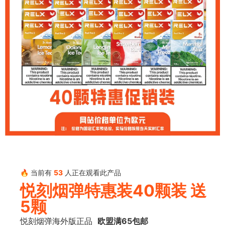
🔥 当前有
53
人正在观看此产品
悦刻烟弹特惠装40颗装 送
5颗
悦刻烟弹海外版正品
欧盟满65包邮