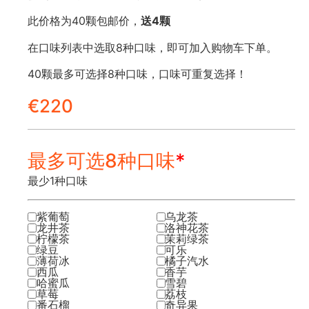
此价格为40颗包邮价，
送4颗
在口味列表中选取8种口味，即可加入购物车下单。
40颗最多可选择8种口味，口味可重复选择！
€
220
最多可选8种口味
*
最少1种口味
紫葡萄
乌龙茶
龙井茶
洛神花茶
柠檬茶
茉莉绿茶
绿豆
可乐
薄荷冰
橘子汽水
西瓜
香芋
哈蜜瓜
雪碧
草莓
荔枝
番石榴
奇异果