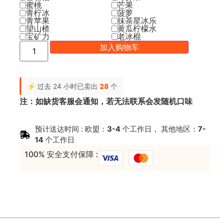
蜜桃
芒果
青柠冰
菠萝
青苹果
抹茶星冰乐
望山楂
黄瓜柠檬水
宝矿力
老冰棍
加入购物车
⚡ 过去 24 小时已卖出
28
个
注：如缺货客服会通知，若无法联系会发随机口味
预计送达时间 : 欧盟：
3-4
个工作日， 其他地区：
7-
14
个工作日
100% 安全支付保障 :