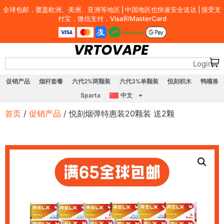
全球包邮，覆盖欧洲、美洲、亚洲等地区 | 中国地区也快速安全送达 | 接受支
付宝，微信支付，Visa和MasterCard
Login
促销产品
烟杆套餐
六代2%两颗装
六代3%单颗装
悦刻积木
鸭嘴兽
Sparta
中文
首页
/
促销产品
/ 悦刻烟弹特惠装20颗装 送2颗