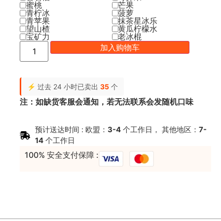
蜜桃
芒果
青柠冰
菠萝
青苹果
抹茶星冰乐
望山楂
黄瓜柠檬水
宝矿力
老冰棍
加入购物车
⚡ 过去 24 小时已卖出
35
个
注：如缺货客服会通知，若无法联系会发随机口味
预计送达时间 : 欧盟：
3-4
个工作日， 其他地区：
7-
14
个工作日
100% 安全支付保障 :