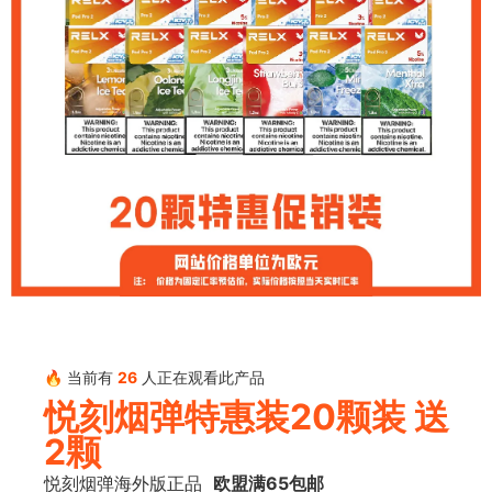
🔥 当前有
26
人正在观看此产品
悦刻烟弹特惠装20颗装 送
2颗
悦刻烟弹海外版正品
欧盟满65包邮