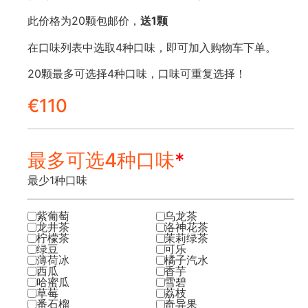
此价格为20颗包邮价，
送1颗
在口味列表中选取4种口味，即可加入购物车下单。
20颗最多可选择4种口味，口味可重复选择！
€
110
最多可选4种口味
*
最少1种口味
紫葡萄
乌龙茶
龙井茶
洛神花茶
柠檬茶
茉莉绿茶
绿豆
可乐
薄荷冰
橘子汽水
西瓜
香芋
哈蜜瓜
雪碧
草莓
荔枝
番石榴
奇异果